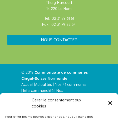
Thury-Harcourt
14 220 Le Hom
Tél.: 02 31 79 61 61
Fax : 02 31 79 22 34
NOUS CONTACTER
© 2018
Communauté de communes
Cingal-Suisse Normande
Accueil |
Actualités
|
Nos 41 communes
|
Intercommunalité
|
Nos
services
|
Urbanisme |
Nos parution
Gérer le consentement aux
|
Contactez-nous |
cookies
Actualités RSS
–
Mentions légales
–
Plan de
site
Pour offrir les meilleures expériences, nous utilisons des