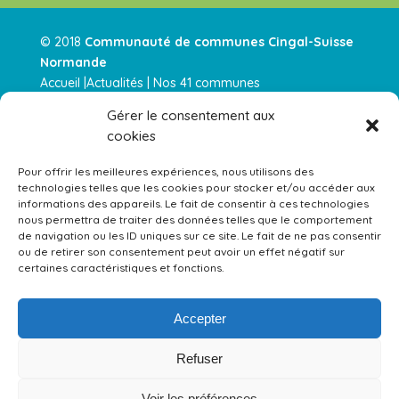
© 2018
Communauté de communes Cingal-Suisse
Normande
Accueil |
Actualités
|
Nos 41 communes
|
Intercommunalité
|
Nos services
|
Urbanisme |
Nos
Gérer le consentement aux
parution
|
Contactez-nous |
cookies
Actualités RSS
–
Mentions légales
–
Plan de site
Pour offrir les meilleures expériences, nous utilisons des
technologies telles que les cookies pour stocker et/ou accéder aux
Équipements gérés par la Communauté de Communes 
informations des appareils. Le fait de consentir à ces technologies
nous permettra de traiter des données telles que le comportement
de navigation ou les ID uniques sur ce site. Le fait de ne pas consentir
ou de retirer son consentement peut avoir un effet négatif sur
certaines caractéristiques et fonctions.
Accepter
Refuser
Voir les préférences