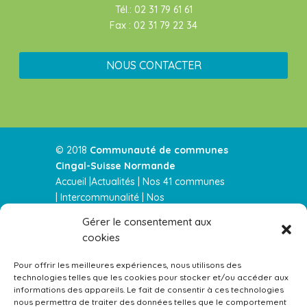
Tél.: 02 31 79 61 61
Fax : 02 31 79 22 34
NOUS CONTACTER
© 2018
Communauté de communes
Cingal-Suisse Normande
Accueil |
Actualités
|
Nos 41 communes
|
Intercommunalité
|
Nos
services
|
Urbanisme |
Nos parution
Gérer le consentement aux
|
Contactez-nous |
cookies
Actualités RSS
–
Mentions légales
–
Plan de
site
Pour offrir les meilleures expériences, nous utilisons des
technologies telles que les cookies pour stocker et/ou accéder aux
informations des appareils. Le fait de consentir à ces technologies
Équipements gérés par la Communauté de Com
nous permettra de traiter des données telles que le comportement