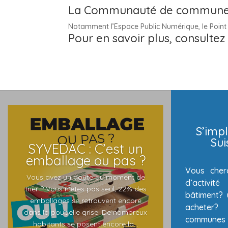
La Communauté de communes d
Notamment l’Espace Public Numérique, le Point 
Pour en savoir plus, consultez
S’impl
Su
SYVEDAC : C’est un
emballage ou pas ?
Vous cher
Vous avez un doute au moment de
d’activi
trier ? Vous n’êtes pas seul, 22% des
bâtiment? 
emballages se retrouvent encore
acheter
dans la poubelle grise. De nombreux
communes 
habitants se posent encore la...