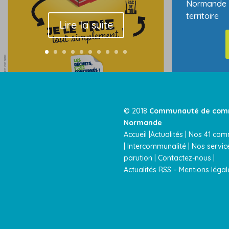
Normande
territoire
Lire la suite
© 2018
Communauté de comm
Normande
Accueil |
Actualités
|
Nos 41 co
|
Intercommunalité
|
Nos servi
parution
|
Contactez-nous |
Actualités RSS
–
Mentions légal