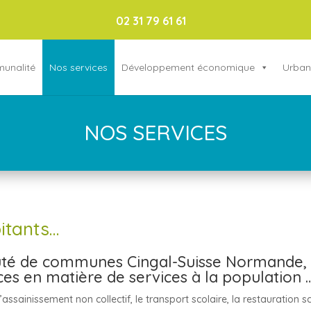
02 31 79 61 61
munalité
Nos services
Développement économique
Urban
NOS SERVICES
itants…
uté de communes Cingal-Suisse Normande, 
es en matière de services à la population 
ainissement non collectif, le transport scolaire, la restauration sc