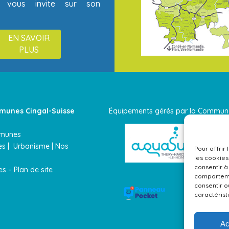
 vous invite sur son
EN SAVOIR
PLUS
unes Cingal-Suisse
Équipements gérés par la Com
mmunes
ces
|
Urbanisme |
Nos
Pour offrir
les cookies
consentir à
es
–
Plan de site
comportemen
consentir o
caractérist
Ac