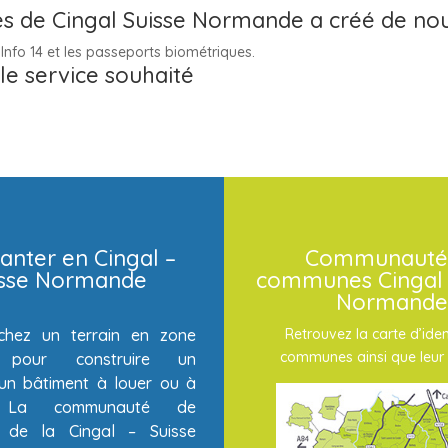
e Cingal Suisse Normande a créé de nouv
Info 14 et les passeports biométriques.
 le service souhaité
anter en Cingal –
Communauté
isse Normande
communes Cingal 
Normande
chez un terrain en zone
Retrouvez la carte d’iden
communes ainsi que leur 
té pour construire un
un bâtiment à louer ou à
? La communauté de
de la Cingal – Suisse