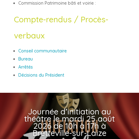
Commission Patrimoine bâti et voirie :
Compte-rendus / Procès-
verbaux
Conseil communautaire
Bureau
Arrêtés
Décisions du Président
Journée d’initiation au
théâtre le mardi 25 août
2026 de 10h à 17h à
Bretteville-sur-Laize