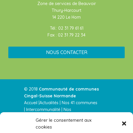
Zone de services de Beauvoir
Thury-Harcourt
14 220 Le Hom
Tél.: 02 31 79 61 61
Fax : 02 31 79 22 34
NOUS CONTACTER
© 2018
Communauté de communes
Cingal-Suisse Normande
Accueil |
Actualités
|
Nos 41 communes
|
Intercommunalité
|
Nos
services
|
Urbanisme |
Nos parution
Gérer le consentement aux
|
Contactez-nous |
cookies
Actualités RSS
–
Mentions légales
–
Plan de