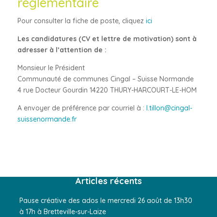
règlementaire
Pour consulter la fiche de poste, cliquez
ici
Les candidatures (CV et lettre de motivation) sont à
adresser à l’attention de :
Monsieur le Président
Communauté de communes Cingal – Suisse Normande
4 rue Docteur Gourdin 14220 THURY-HARCOURT-LE-HOM
A envoyer de préférence par courriel à :
l.tillon@cingal-
suissenormande.fr
Articles récents
Pause créative des ados le mercredi 26 août de 13h30
à 17h à Bretteville-sur-Laize