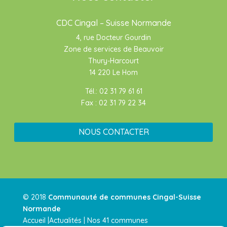
CDC Cingal – Suisse Normande
4, rue Docteur Gourdin
Zone de services de Beauvoir
Thury-Harcourt
14 220 Le Hom
Tél.: 02 31 79 61 61
Fax : 02 31 79 22 34
NOUS CONTACTER
© 2018
Communauté de communes Cingal-Suisse
Normande
Accueil |
Actualités
|
Nos 41 communes