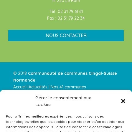
14 220 Le Hom
Tél.: 02 31 79 61 61
Fax : 02 31 79 22 34
NOUS CONTACTER
© 2018
Communauté de communes Cingal-Suisse
Normande
Accueil |
Actualités
|
Nos 41 communes
|
Intercommunalité
|
Nos services
|
Urbanisme |
Nos
Gérer le consentement aux
parution
|
Contactez-nous |
cookies
Actualités RSS
–
Mentions légales
–
Plan de site
Pour offrir les meilleures expériences, nous utilisons des
technologies telles que les cookies pour stocker et/ou accéder aux
Équipements gérés par la Communauté de Communes 
informations des appareils. Le fait de consentir à ces technologies