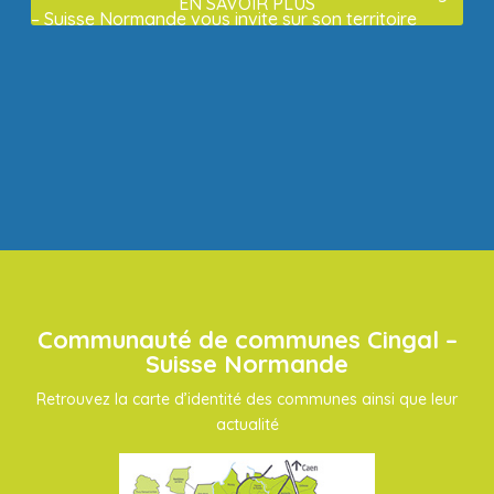
EN SAVOIR PLUS
– Suisse Normande vous invite sur son territoire
Communauté de communes Cingal –
Suisse Normande
Retrouvez la carte d’identité des communes ainsi que leur
actualité