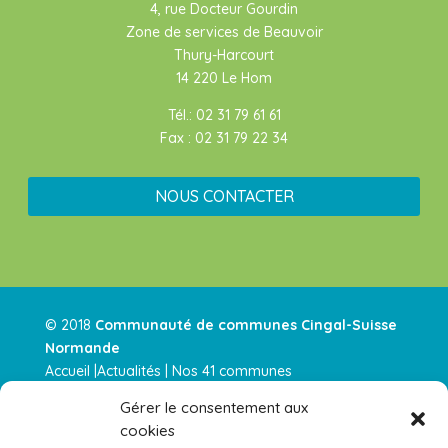
4, rue Docteur Gourdin
Zone de services de Beauvoir
Thury-Harcourt
14 220 Le Hom
Tél.: 02 31 79 61 61
Fax : 02 31 79 22 34
NOUS CONTACTER
© 2018
Communauté de communes Cingal-Suisse
Normande
Accueil |
Actualités
|
Nos 41 communes
|
Intercommunalité
|
Nos services
|
Urbanisme |
Nos
Gérer le consentement aux
parution
|
Contactez-nous |
cookies
Actualités RSS
–
Mentions légales
–
Plan de site