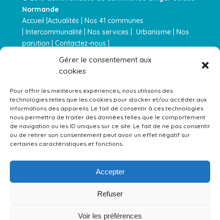
Normande
Accueil |
Actualités
|
Nos 41 communes
|
Intercommunalité
|
Nos services
|
Urbanisme |
Nos
parution
|
Contactez-nous |
Actualités RSS
–
Mentions légales
–
Plan de site
Gérer le consentement aux
cookies
Équipements gérés par la Communauté de Communes 
Pour offrir les meilleures expériences, nous utilisons des
technologies telles que les cookies pour stocker et/ou accéder aux
informations des appareils. Le fait de consentir à ces technologies
nous permettra de traiter des données telles que le comportement
de navigation ou les ID uniques sur ce site. Le fait de ne pas consentir
ou de retirer son consentement peut avoir un effet négatif sur
certaines caractéristiques et fonctions.
Accepter
Refuser
Voir les préférences