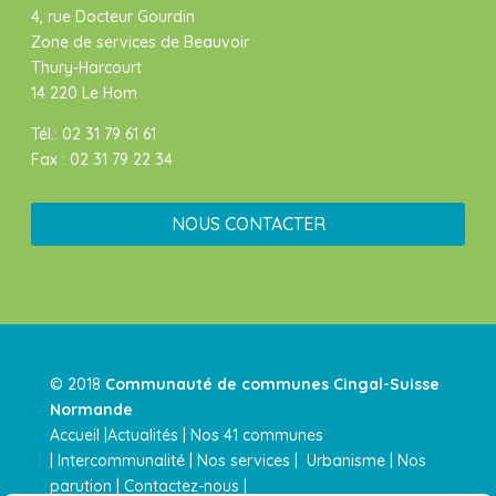
4, rue Docteur Gourdin
Zone de services de Beauvoir
Thury-Harcourt
14 220 Le Hom
Tél.: 02 31 79 61 61
Fax : 02 31 79 22 34
NOUS CONTACTER
© 2018
Communauté de communes Cingal-Suisse
Normande
Accueil |
Actualités
|
Nos 41 communes
|
Intercommunalité
|
Nos services
|
Urbanisme |
Nos
parution
|
Contactez-nous |