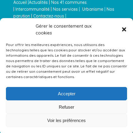
Accueil |
Actualités
|
Nos 41 communes
|
Intercommunalité
|
Nos services
|
Urbanisme |
Nos
parution
|
Contactez-nous |
Actualités RSS
–
Mentions légales
–
Plan de site
Gérer le consentement aux
cookies
Équipements gérés par la Communauté de Communes 
Pour offrir les meilleures expériences, nous utilisons des
technologies telles que les cookies pour stocker et/ou accéder aux
informations des appareils. Le fait de consentir à ces technologies
nous permettra de traiter des données telles que le comportement
de navigation ou les ID uniques sur ce site. Le fait de ne pas consentir
ou de retirer son consentement peut avoir un effet négatif sur
certaines caractéristiques et fonctions.
Accepter
Refuser
Voir les préférences