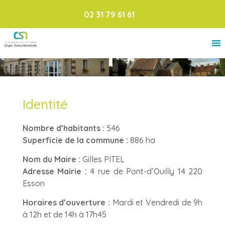
02 31 79 61 61
Identité
Nombre d’habitants :
546
Superficie de la commune :
886 ha
Nom du Maire :
Gilles PITEL
Adresse Mairie :
4 rue de Pont-d’Ouilly 14 220
Esson
Horai
res d’o
uverture :
Mardi et Vendredi de 9h
à 12h et de 14h à 17h45