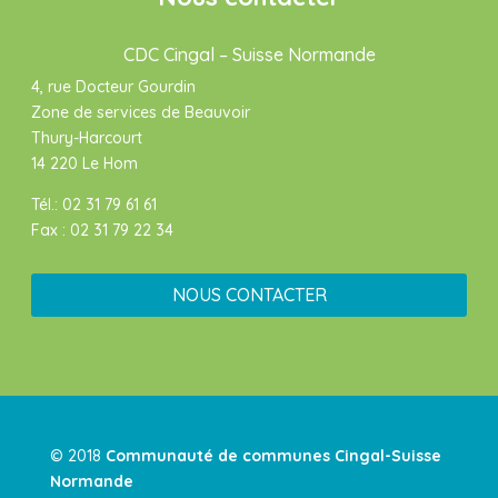
CDC Cingal – Suisse Normande
4, rue Docteur Gourdin
Zone de services de Beauvoir
Thury-Harcourt
14 220 Le Hom
Tél.: 02 31 79 61 61
Fax : 02 31 79 22 34
NOUS CONTACTER
© 2018
Communauté de communes Cingal-Suisse
Normande