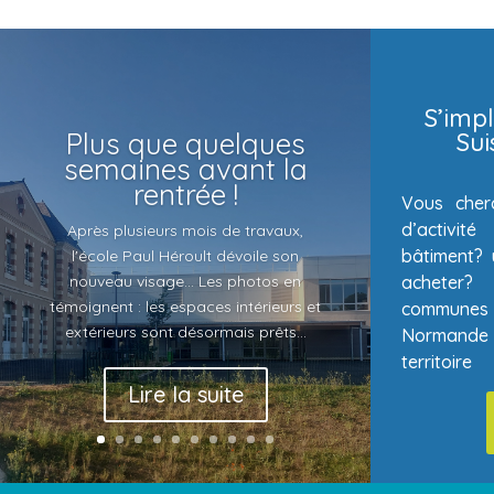
S’impl
Plus que quelques
Su
semaines avant la
rentrée !
Vous cher
d’activi
Après plusieurs mois de travaux,
bâtiment? 
l'école Paul Héroult dévoile son
acheter
nouveau visage... Les photos en
témoignent : les espaces intérieurs et
communes 
extérieurs sont désormais prêts...
Normande
territoire
Lire la suite