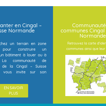
anter en Cingal –
Communauté
isse Normande
communes Cingal 
Normande
chez un terrain en zone
Retrouvez la carte d’iden
communes ainsi que leur 
té pour construire un
un bâtiment à louer ou à
? La communauté de
de la Cingal – Suisse
 vous invite sur son
EN SAVOIR
PLUS