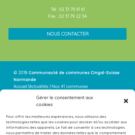
Tél.: 02 31 79 61 61
Fax : 02 31 79 22 34
NOUS CONTACTER
© 2018
Communauté de communes Cingal-Suisse
Normande
Accueil |
Actualités
|
Nos 41 communes
|
Intercommunalité
|
Nos services
|
Urbanisme |
Nos
Gérer le consentement aux
parution
|
Contactez-nous |
cookies
Actualités RSS
–
Mentions légales
–
Plan de site
Pour offrir les meilleures expériences, nous utilisons des
technologies telles que les cookies pour stocker et/ou accéder aux
Équipements gérés par la Communauté de Communes 
informations des appareils. Le fait de consentir à ces technologies
nous permettra de traiter des données telles que le comportement