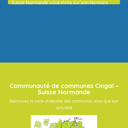
– Suisse Normande vous invite sur son territoire
Communauté de communes Cingal –
Suisse Normande
Retrouvez la carte d’identité des communes ainsi que leur
actualité