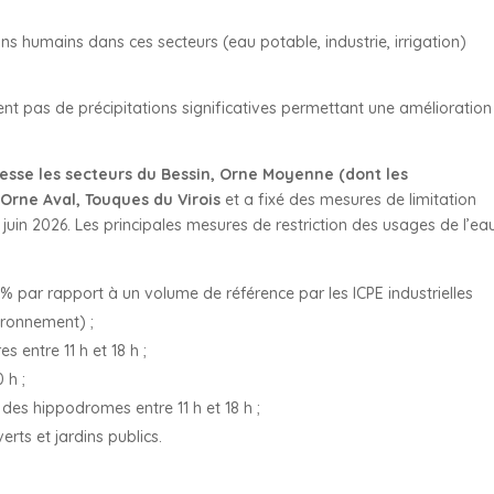
ns humains dans ces secteurs (eau potable, industrie, irrigation)
nt pas de précipitations significatives permettant une amélioration
esse les secteurs du Bessin, Orne Moyenne (dont les
rne Aval, Touques du Virois
et a fixé des mesures de limitation
 juin 2026. Les principales mesures de restriction des usages de l’ea
 par rapport à un volume de référence par les ICPE industrielles
vironnement) ;
s entre 11 h et 18 h ;
 h ;
 des hippodromes entre 11 h et 18 h ;
rts et jardins publics.