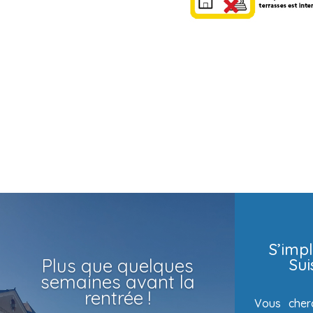
S’impl
Plus que quelques
Su
semaines avant la
rentrée !
Vous cher