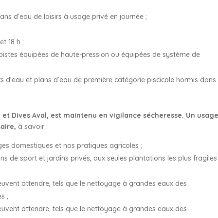
ans d’eau de loisirs à usage privé en journée ;
t 18 h ;
x pistes équipées de haute-pression ou équipées de système de
rs d’eau et plans d’eau de première catégorie piscicole hormis dans
et Dives Aval, est maintenu en vigilance sécheresse. Un usag
saire,
à savoir :
s domestiques et nos pratiques agricoles ;
ns de sport et jardins privés, aux seules plantations les plus fragiles
uvent attendre, tels que le nettoyage à grandes eaux des
s ;
uvent attendre, tels que le nettoyage à grandes eaux des