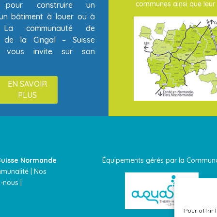
communes ainsi que leur 
té pour construire un
un bâtiment à louer ou à
? La communauté de
de la Cingal – Suisse
 vous invite sur son
EN SAVOIR
PLUS
uisse Normande
Équipements gérés par la Com
mmunalité
|
Nos
-nous |
Pour offrir