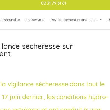
02 31 79 61 61
rcommunalité
Nos services
Développement économique
U
ilance sécheresse sur
ent
a vigilance sécheresse dans tout le
7 juin dernier, les conditions hydro-
ues extrêmes et ont conduit à une