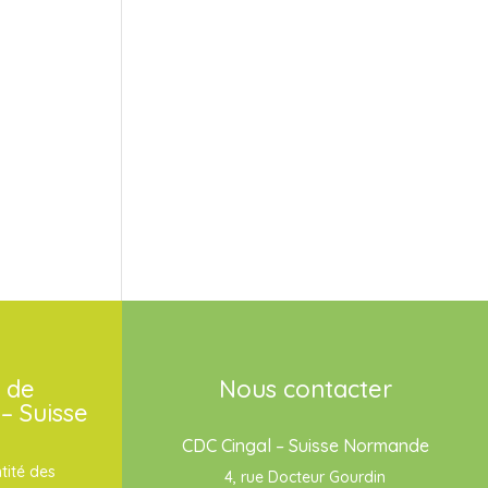
 de
Nous contacter
– Suisse
CDC Cingal – Suisse Normande
tité des
4, rue Docteur Gourdin