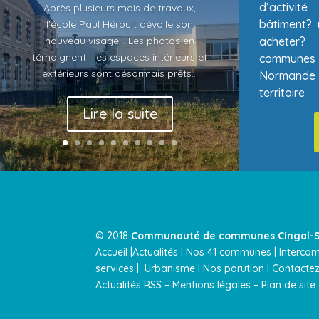
d’activi
Après plusieurs mois de travaux,
bâtiment? 
l'école Paul Héroult dévoile son
acheter
nouveau visage... Les photos en
témoignent : les espaces intérieurs et
communes 
extérieurs sont désormais prêts...
Normande
territoire
Lire la suite
© 2018
Communauté de communes Cingal-S
Accueil |
Actualités
|
Nos 41 communes |
Interco
services
|
Urbanisme |
Nos parution
|
Contactez
Actualités RSS
–
Mentions légales
–
Plan de site