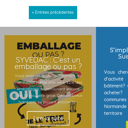
« Entrées précédentes
S’impl
Su
SYVEDAC : C’est un
emballage ou pas ?
Vous cher
Vous avez un doute au moment de
d’activi
trier ? Vous n’êtes pas seul, 22% des
bâtiment? 
emballages se retrouvent encore
acheter
dans la poubelle grise. De nombreux
communes 
habitants se posent encore la...
Normande
territoire
Lire la suite