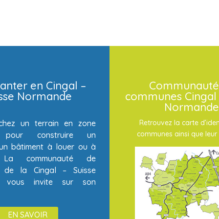
anter en Cingal –
Communauté
isse Normande
communes Cingal 
Normande
chez un terrain en zone
Retrouvez la carte d’iden
communes ainsi que leur 
té pour construire un
un bâtiment à louer ou à
? La communauté de
de la Cingal – Suisse
 vous invite sur son
EN SAVOIR