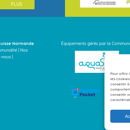
PLUS
uisse Normande
Équipements gérés par la Com
mmunalité
|
Nos
-nous |
Pour offrir
les cookies
consentir à
comportemen
consentir o
caractérist
Ac